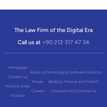
The Law Firm of the Digital Era
+90 212 317 47 34
Call us at
Homepage
About us
Technology & Software Solutions
Contact us
People
Banking, Finance and Fintech
Practice Areas
Careers
Corporate and Commercial
Inclusion