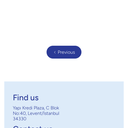
kapsamında veri işleme faaliyeti olarak kabul edilmekte olup,
çoğu durumda açık rıza, aydınlatma yükümlülüğü ve belirli
hukuki dayanaklara uygunluk gibi şartların sağlanmasını
gerektirir.
Read full post
Previous
Find us
Yapı Kredi Plaza, C Blok
No:40, Levent/İstanbul
34330